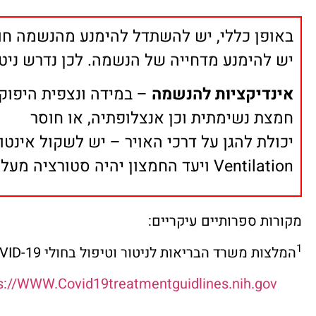
באופן כללי, יש להשתדל להימנע מהנשמה חודרנית מוקדמת
יש להימנע מדחייה של הנשמה. לכן נדרש ניטו
אינדיקציות להנשמה
– במידה ונצפית היפוקס
חמצת נשימתית וכן אנצלופתיה, או חוסר
Ventilation ויעד החמצון יהיה סטורציה מעל 88%.
מקורות ספרותיים עיקריים:
1
המלצות משרד הבריאות לניטור וטיפול בחולי COVID-19. ספטמבר 2020; ירושלים.
s://WWW.Covid19treatmentguidlines.nih.gov