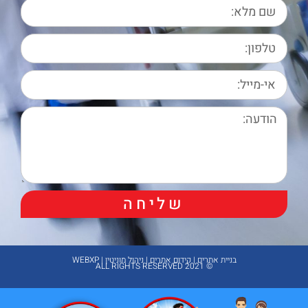
שליחה
בניית אתרים | קידום אתרים | ניהול מוניטין | WEBXP
© 2021 ALL RIGHTS RESERVED​