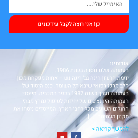
כן! אני רוצה לקבל עידכונים
אודותינו
העמותה שלנו נוסדה בשנת 1986.
יוזמת הרעיון הינה גב’ רינה נש – אחות מפקחת מכון
הלב מרכז רפואי שיבא תל השומר. כנס היסוד של
העמותה נערך בשנת 1987 בכפר המכביה. מייסדי
העמותה היו נציגים של יחידות לטיפול נמרץ מבתי
החולים השונים מכל רחבי הארץ. המייסדים ניסחו את
תקנון העמותה. […]
להמשך קריאה >