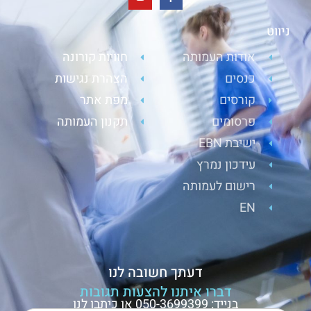
ניווט
אודות העמותה
חוויות קורונה
כנסים
הצהרת נגישות
קורסים
מפת אתר
פרסומים
תקנון העמותה
ישיבת EBN
עידכון נמרץ
רישום לעמותה
EN
דעתך חשובה לנו
דברו איתנו להצעות תגובות
בנייד: 050-3699399 או כיתבו לנו