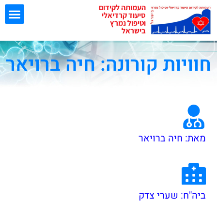
העמותה לקידום
סיעוד קרדיאלי
וטיפול נמרץ
בישראל
חוויות קורונה: חיה ברויאר
ישיבות EBN
מאת: חיה ברויאר
ביה"ח: שערי צדק