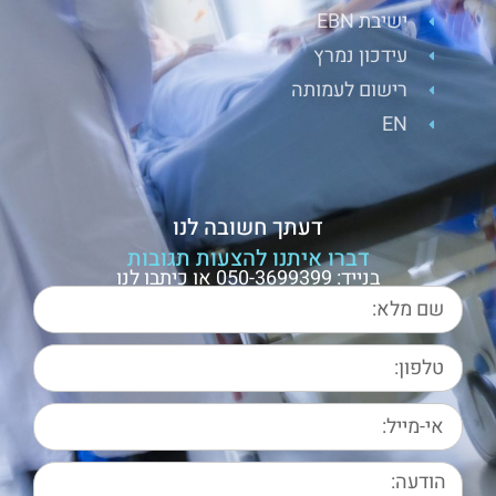
ישיבת EBN
עידכון נמרץ
רישום לעמותה
EN
דעתך חשובה לנו
דברו איתנו להצעות תגובות
בנייד: 050-3699399 או כיתבו לנו