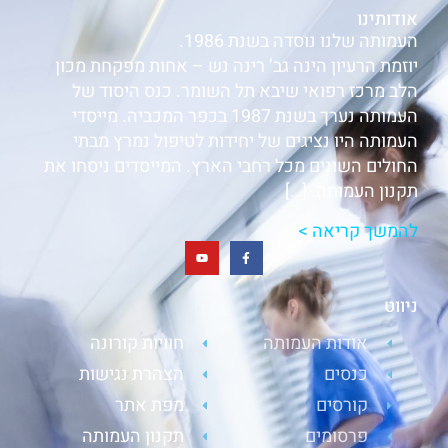
אודותינו
העמותה שלנו נוסדה בשנת 1986.
יוזמת הרעיון הינה גב’ רינה נש – אחות מפקחת מכון
הלב מרכז רפואי שיבא תל השומר. כנס היסוד של
העמותה נערך בשנת 1987 בכפר המכביה. מייסדי
העמותה היו נציגים של יחידות לטיפול נמרץ מבתי
החולים השונים מכל רחבי הארץ. המייסדים ניסחו את
תקנון העמותה. […]
להמשך קריאה >
ניווט
אודות העמותה
חוויות קורונה
כנסים
הצהרת נגישות
קורסים
מפת אתר
פרסומים
תקנון העמותה