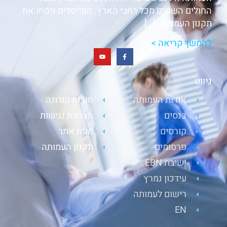
החולים השונים מכל רחבי הארץ. המייסדים ניסחו את
תקנון העמותה. […]
להמשך קריאה >
ניווט
אודות העמותה
חוויות קורונה
כנסים
הצהרת נגישות
קורסים
מפת אתר
פרסומים
תקנון העמותה
ישיבת EBN
עידכון נמרץ
רישום לעמותה
EN