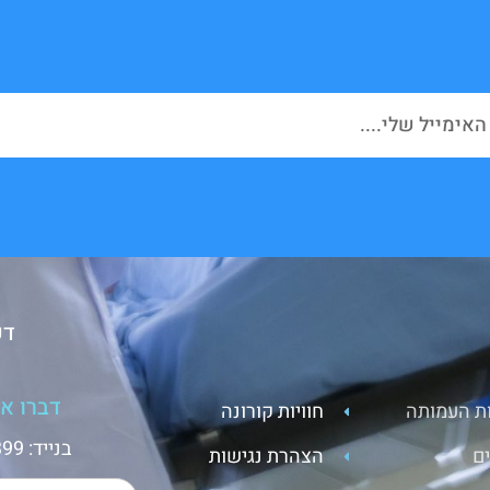
דע
דברו אי
ת העמותה
חוויות קורונה
בנייד: 050-3699399 או כיתבו לנו
ם
הצהרת נגישות