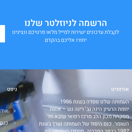
הרשמה לניוזלטר שלנו
לקבלת עדכונים ישירות למייל מלאו פרטיכם ונציגינו
יחזרו אליכם בהקדם
אודותינו
ניווט
העמותה שלנו נוסדה בשנת 1986.
יוזמת הרעיון הינה גב’ רינה נש – אחות
אודו
מפקחת מכון הלב מרכז רפואי שיבא תל
כנסי
השומר. כנס היסוד של העמותה נערך בשנת
1987 בכפר המכביה. מייסדי העמותה היו