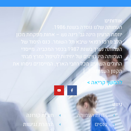
אודותינו
העמותה שלנו נוסדה בשנת 1986.
יוזמת הרעיון הינה גב’ רינה נש – אחות מפקחת מכון
הלב מרכז רפואי שיבא תל השומר. כנס היסוד של
העמותה נערך בשנת 1987 בכפר המכביה. מייסדי
העמותה היו נציגים של יחידות לטיפול נמרץ מבתי
החולים השונים מכל רחבי הארץ. המייסדים ניסחו את
תקנון העמותה. […]
להמשך קריאה >
ניווט
אודות העמותה
חוויות קורונה
כנסים
הצהרת נגישות