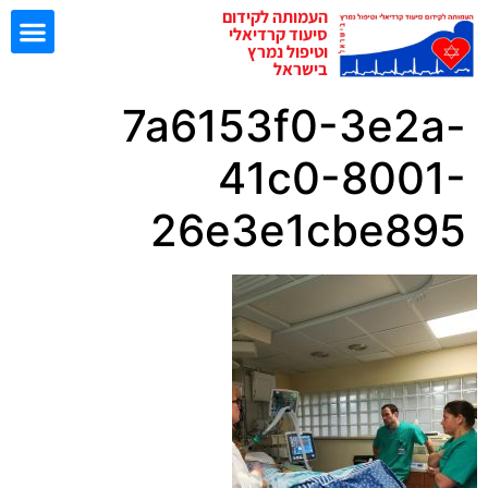
העמותה לקידום
סיעוד קרדיאלי
וטיפול נמרץ
בישראל
7a6153f0-3e2a-
ישיבות EBN
41c0-8001-
26e3e1cbe895