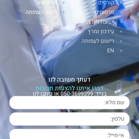
קורסים
מפת אתר
פרסומים
תקנון העמותה
ישיבת EBN
עידכון נמרץ
רישום לעמותה
EN
דעתך חשובה לנו
דברו איתנו להצעות תגובות
בנייד: 050-3699399 או כיתבו לנו