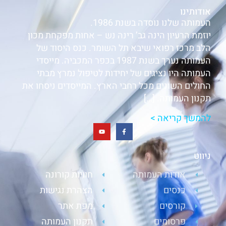
אודותינו
העמותה שלנו נוסדה בשנת 1986.
יוזמת הרעיון הינה גב’ רינה נש – אחות מפקחת מכון
הלב מרכז רפואי שיבא תל השומר. כנס היסוד של
העמותה נערך בשנת 1987 בכפר המכביה. מייסדי
העמותה היו נציגים של יחידות לטיפול נמרץ מבתי
החולים השונים מכל רחבי הארץ. המייסדים ניסחו את
תקנון העמותה. […]
להמשך קריאה >
ניווט
אודות העמותה
חוויות קורונה
כנסים
הצהרת נגישות
קורסים
מפת אתר
פרסומים
תקנון העמותה