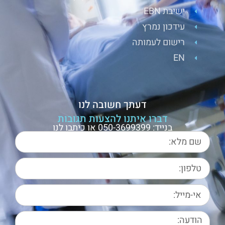
ישיבת EBN
עידכון נמרץ
רישום לעמותה
EN
דעתך חשובה לנו
דברו איתנו להצעות תגובות
בנייד: 050-3699399 או כיתבו לנו