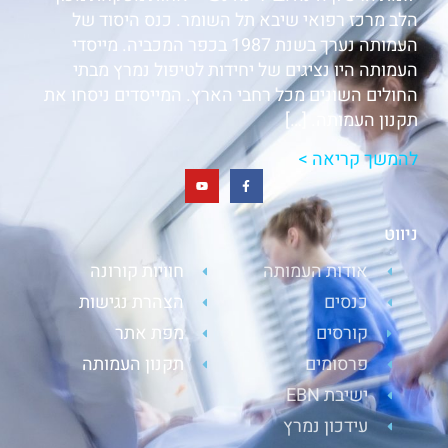
הלב מרכז רפואי שיבא תל השומר. כנס היסוד של
העמותה נערך בשנת 1987 בכפר המכביה. מייסדי
העמותה היו נציגים של יחידות לטיפול נמרץ מבתי
החולים השונים מכל רחבי הארץ. המייסדים ניסחו את
תקנון העמותה. […]
להמשך קריאה >
ניווט
אודות העמותה
חוויות קורונה
כנסים
הצהרת נגישות
קורסים
מפת אתר
פרסומים
תקנון העמותה
ישיבת EBN
עידכון נמרץ