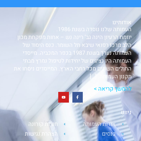
אודותינו
העמותה שלנו נוסדה בשנת 1986.
יוזמת הרעיון הינה גב’ רינה נש – אחות מפקחת מכון
הלב מרכז רפואי שיבא תל השומר. כנס היסוד של
העמותה נערך בשנת 1987 בכפר המכביה. מייסדי
העמותה היו נציגים של יחידות לטיפול נמרץ מבתי
החולים השונים מכל רחבי הארץ. המייסדים ניסחו את
תקנון העמותה. […]
להמשך קריאה >
ניווט
אודות העמותה
חוויות קורונה
כנסים
הצהרת נגישות