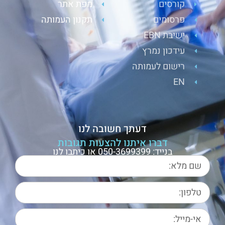
קורסים
מפת אתר
פרסומים
תקנון העמותה
ישיבת EBN
עידכון נמרץ
רישום לעמותה
EN
דעתך חשובה לנו
דברו איתנו להצעות תגובות
בנייד: 050-3699399 או כיתבו לנו