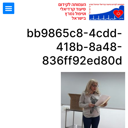
העמותה לקידום
סיעוד קרדיאלי
וטיפול נמרץ
בישראל
bb9865c8-4cdd-
ישיבות EBN
418b-8a48-
836ff92ed80d