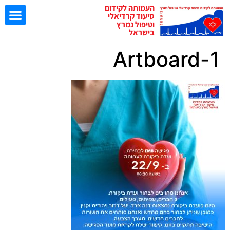
העמותה לקידום
סיעוד קרדיאלי
וטיפול נמרץ
בישראל
Artboard-1
ישיבות EBN