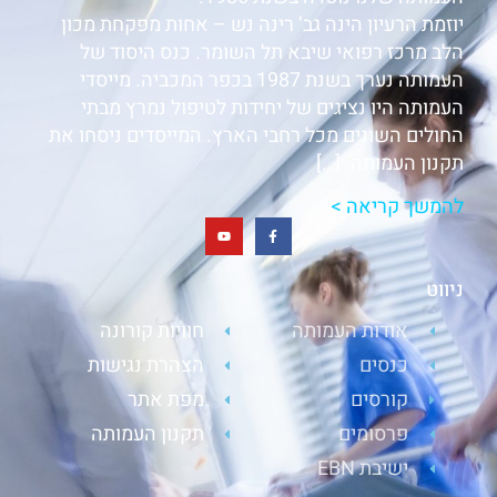
יוזמת הרעיון הינה גב’ רינה נש – אחות מפקחת מכון
הלב מרכז רפואי שיבא תל השומר. כנס היסוד של
העמותה נערך בשנת 1987 בכפר המכביה. מייסדי
העמותה היו נציגים של יחידות לטיפול נמרץ מבתי
החולים השונים מכל רחבי הארץ. המייסדים ניסחו את
תקנון העמותה. […]
להמשך קריאה >
ניווט
אודות העמותה
חוויות קורונה
כנסים
הצהרת נגישות
קורסים
מפת אתר
פרסומים
תקנון העמותה
ישיבת EBN