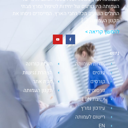
העמותה היו נציגים של יחידות לטיפול נמרץ מבתי
החולים השונים מכל רחבי הארץ. המייסדים ניסחו את
תקנון העמותה. […]
להמשך קריאה >
ניווט
אודות העמותה
חוויות קורונה
כנסים
הצהרת נגישות
קורסים
מפת אתר
פרסומים
תקנון העמותה
ישיבת EBN
עידכון נמרץ
רישום לעמותה
EN