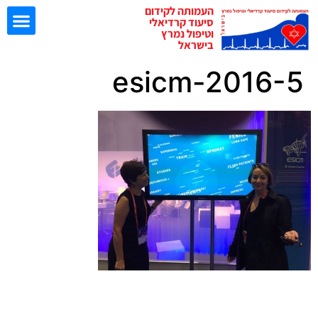
העמותה לקידום
סיעוד קרדיאלי
וטיפול נמרץ
בישראל
esicm-2016-5
ישיבות EBN