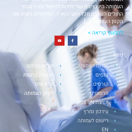
העמותה היו נציגים של יחידות לטיפול נמרץ מבתי
החולים השונים מכל רחבי הארץ. המייסדים ניסחו את
תקנון העמותה. […]
להמשך קריאה >
ניווט
אודות העמותה
חוויות קורונה
כנסים
הצהרת נגישות
קורסים
מפת אתר
פרסומים
תקנון העמותה
ישיבת EBN
עידכון נמרץ
רישום לעמותה
EN