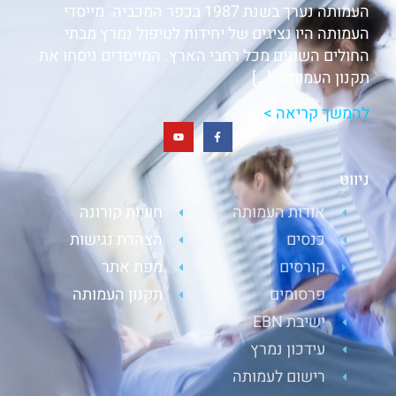
העמותה נערך בשנת 1987 בכפר המכביה. מייסדי
העמותה היו נציגים של יחידות לטיפול נמרץ מבתי
החולים השונים מכל רחבי הארץ. המייסדים ניסחו את
תקנון העמותה. […]
להמשך קריאה >
ניווט
אודות העמותה
חוויות קורונה
כנסים
הצהרת נגישות
קורסים
מפת אתר
פרסומים
תקנון העמותה
ישיבת EBN
עידכון נמרץ
רישום לעמותה