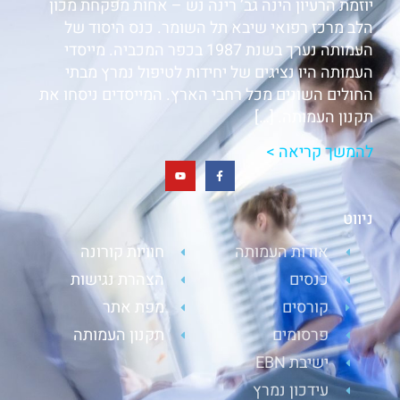
יוזמת הרעיון הינה גב’ רינה נש – אחות מפקחת מכון
הלב מרכז רפואי שיבא תל השומר. כנס היסוד של
העמותה נערך בשנת 1987 בכפר המכביה. מייסדי
העמותה היו נציגים של יחידות לטיפול נמרץ מבתי
החולים השונים מכל רחבי הארץ. המייסדים ניסחו את
תקנון העמותה. […]
להמשך קריאה >
ניווט
אודות העמותה
חוויות קורונה
כנסים
הצהרת נגישות
קורסים
מפת אתר
פרסומים
תקנון העמותה
ישיבת EBN
עידכון נמרץ