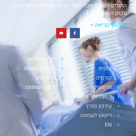
החולים השונים מכל רחבי הארץ. המייסדים ניסחו את
תקנון העמותה. […]
להמשך קריאה >
ניווט
אודות העמותה
חוויות קורונה
כנסים
הצהרת נגישות
קורסים
מפת אתר
פרסומים
תקנון העמותה
ישיבת EBN
עידכון נמרץ
רישום לעמותה
EN