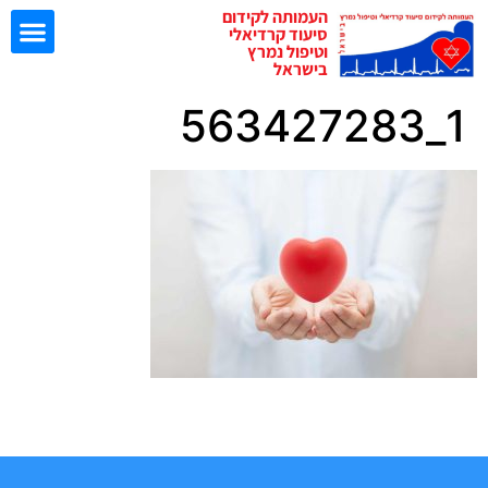
העמותה לקידום
סיעוד קרדיאלי
וטיפול נמרץ
בישראל
1_563427283
ישיבות EBN