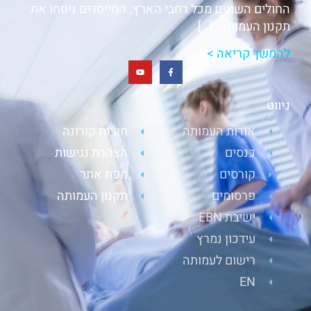
החולים השונים מכל רחבי הארץ. המייסדים ניסחו את
תקנון העמותה. […]
להמשך קריאה >
ניווט
אודות העמותה
חוויות קורונה
כנסים
הצהרת נגישות
קורסים
מפת אתר
פרסומים
תקנון העמותה
ישיבת EBN
עידכון נמרץ
רישום לעמותה
EN