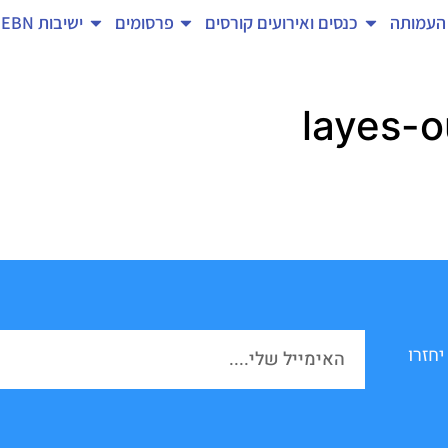
העמותה
כנסים ואירועים
קורסים
פרסומים
ישיבות EBN
יחזרו