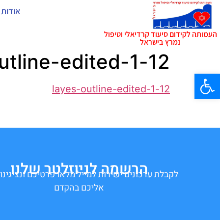
אודות 
העמותה לקידום סיעוד קרדיאלי וטיפול
נמרץ בישראל
12-layes-outline-edited-1
פתח סרגל נגישות
12-layes-outline-edited-1
הרשמה לניוזלטר שלנו
לקבלת עדכונים ישירות למייל מלאו פרטיכם ונציגינו 
אליכם בהקדם