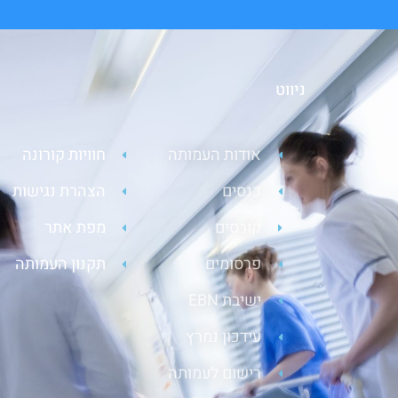
ניווט
אודות העמותה
חוויות קורונה
כנסים
הצהרת נגישות
קורסים
מפת אתר
פרסומים
תקנון העמותה
ישיבת EBN
עידכון נמרץ
רישום לעמותה