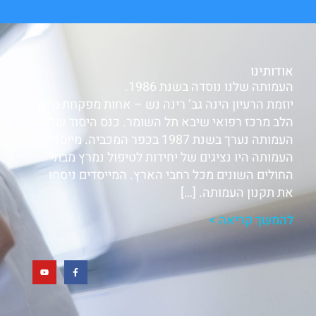
אודותינו
העמותה שלנו נוסדה בשנת 1986.
יוזמת הרעיון הינה גב’ רינה נש – אחות מפקחת מכון
הלב מרכז רפואי שיבא תל השומר. כנס היסוד של
העמותה נערך בשנת 1987 בכפר המכביה. מייסדי
העמותה היו נציגים של יחידות לטיפול נמרץ מבתי
החולים השונים מכל רחבי הארץ. המייסדים ניסחו
את תקנון העמותה. […]
להמשך קריאה >