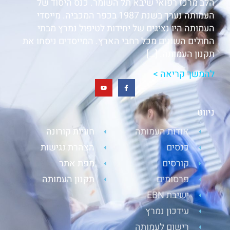
הלב מרכז רפואי שיבא תל השומר. כנס היסוד של
העמותה נערך בשנת 1987 בכפר המכביה. מייסדי
העמותה היו נציגים של יחידות לטיפול נמרץ מבתי
החולים השונים מכל רחבי הארץ. המייסדים ניסחו את
תקנון העמותה. […]
להמשך קריאה >
ניווט
אודות העמותה
חוויות קורונה
כנסים
הצהרת נגישות
קורסים
מפת אתר
פרסומים
תקנון העמותה
ישיבת EBN
עידכון נמרץ
רישום לעמותה