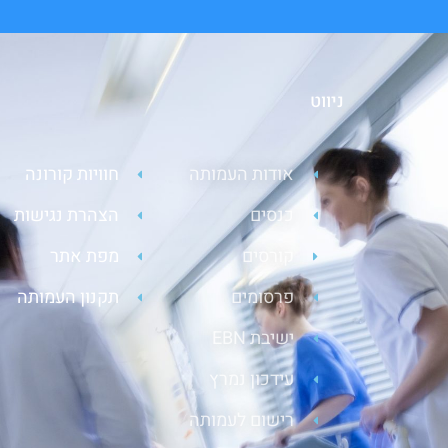
ניווט
אודות העמותה
חוויות קורונה
כנסים
הצהרת נגישות
קורסים
מפת אתר
פרסומים
תקנון העמותה
ישיבת EBN
עידכון נמרץ
רישום לעמותה