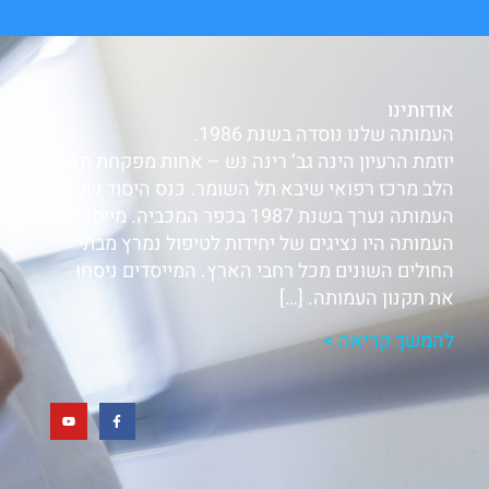
אודותינו
העמותה שלנו נוסדה בשנת 1986.
יוזמת הרעיון הינה גב’ רינה נש – אחות מפקחת מכון
הלב מרכז רפואי שיבא תל השומר. כנס היסוד של
העמותה נערך בשנת 1987 בכפר המכביה. מייסדי
העמותה היו נציגים של יחידות לטיפול נמרץ מבתי
החולים השונים מכל רחבי הארץ. המייסדים ניסחו
את תקנון העמותה. […]
להמשך קריאה >