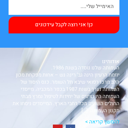
כן! אני רוצה לקבל עידכונים
אודותינו
העמותה שלנו נוסדה בשנת 1986.
יוזמת הרעיון הינה גב’ רינה נש – אחות מפקחת מכון
הלב מרכז רפואי שיבא תל השומר. כנס היסוד של
העמותה נערך בשנת 1987 בכפר המכביה. מייסדי
העמותה היו נציגים של יחידות לטיפול נמרץ מבתי
החולים השונים מכל רחבי הארץ. המייסדים ניסחו את
תקנון העמותה. […]
להמשך קריאה >