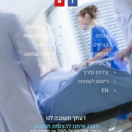
ניווט
אודות העמותה
חוויות קורונה
כנסים
הצהרת נגישות
קורסים
מפת אתר
פרסומים
תקנון העמותה
ישיבת EBN
עידכון נמרץ
רישום לעמותה
EN
דעתך חשובה לנו
דברו איתנו להצעות תגובות
בנייד: 050-3699399 או כיתבו לנו