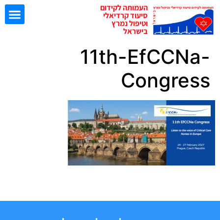
העמותה לקידום
סיעוד קרדיאלי
וטיפול נמרץ
בישראל
11th-EfCCNa-
ישיבות EBN
Congress