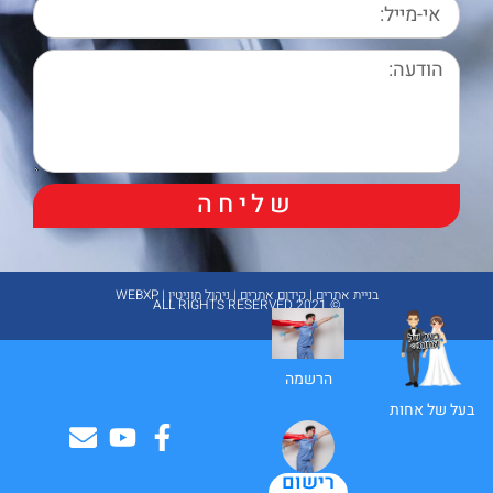
שליחה
בניית אתרים | קידום אתרים | ניהול מוניטין | WEBXP
© 2021 ALL RIGHTS RESERVED​
הרשמה
בעל של אחות
רישום