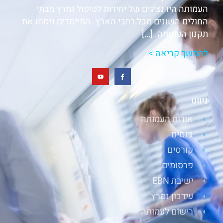
העמותה היו נציגים של יחידות לטיפול נמרץ מבתי
החולים השונים מכל רחבי הארץ. המייסדים ניסחו את
תקנון העמותה. […]
להמשך קריאה >
ניווט
אודות העמותה
כנסים
קורסים
פרסומים
ישיבת EBN
עידכון נמרץ
רישום לעמותה