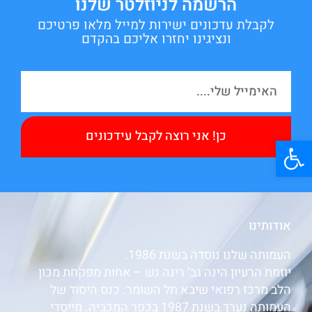
הרשמה לניוזלטר שלנו
לקבלת עדכונים ישירות למייל מלאו פרטיכם
ונציגינו יחזרו אליכם בהקדם
כן! אני רוצה לקבל עידכונים
פתח סרגל נגישות
אודותינו
העמותה שלנו נוסדה בשנת 1986.
יוזמת הרעיון הינה גב’ רינה נש – אחות מפקחת מכון
הלב מרכז רפואי שיבא תל השומר. כנס היסוד של
העמותה נערך בשנת 1987 בכפר המכביה. מייסדי