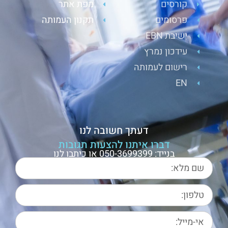
קורסים
מפת אתר
פרסומים
תקנון העמותה
ישיבת EBN
עידכון נמרץ
רישום לעמותה
EN
דעתך חשובה לנו
דברו איתנו להצעות תגובות
בנייד: 050-3699399 או כיתבו לנו