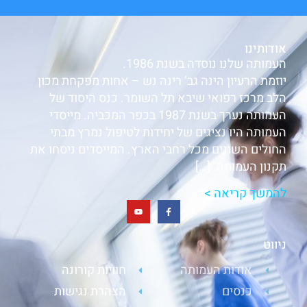
אודותינו
העמותה שלנו נוסדה בשנת 1986.
יוזמת הרעיון הינה גב’ רינה נש – אחות מפקחת מכון
הלב מרכז רפואי שיבא תל השומר. כנס היסוד של
העמותה נערך בשנת 1987 בכפר המכביה. מייסדי
העמותה היו נציגים של יחידות לטיפול נמרץ מבתי
החולים השונים מכל רחבי הארץ. המייסדים ניסחו את
תקנון העמותה. […]
להמשך קריאה >
ניווט
אודות העמותה
חוויות קורונה
כנסים
הצהרת נגישות