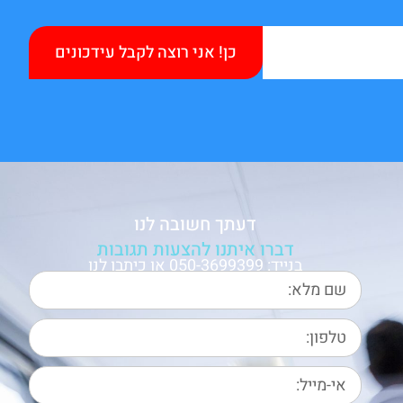
כן! אני רוצה לקבל עידכונים
דעתך חשובה לנו
דברו איתנו להצעות תגובות
בנייד: 050-3699399 או כיתבו לנו