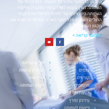
הלב מרכז רפואי שיבא תל השומר. כנס היסוד של
העמותה נערך בשנת 1987 בכפר המכביה. מייסדי
העמותה היו נציגים של יחידות לטיפול נמרץ מבתי
החולים השונים מכל רחבי הארץ. המייסדים ניסחו את
תקנון העמותה. […]
להמשך קריאה >
ניווט
אודות העמותה
חוויות קורונה
כנסים
הצהרת נגישות
קורסים
מפת אתר
פרסומים
תקנון העמותה
ישיבת EBN
עידכון נמרץ
רישום לעמותה