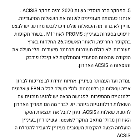
5. המחקר הרב מוסדי: בשנת 2020 יהיה מחקר ACISIS .
אנחנו כעמותה מעוניינים לשנות את השאלות הסיעודיות.
עדיין לא ברור מה השאלות שלנו ויש לגבש מחדש. יש לבצע
חיפוש בספרות בעיניין: PROMS לאחר MI . בשתי תקופות
בתקופה החריפה, ולאחר האשפוז.26 מחלקות בארץ
מעורבות. לא כולם מעורבות מבחינה סיעודית. מלי מעלה את
הנקודה שהצוות הסיעודי והמחלקות לא קיבלו פידבק
ותוצאות ה ACSIS האחרון.
עמדת ועד העמותה בעיניין: אחיות יחידת לב צריכות לבחון
איזה שאלות הן רלוונטיות. ג'ולי תשלח לכל ה EBN שאלונים
רלוונטיים מהספרות. לפגישה הבאה יש להגיע מוכנים עם
השאלות הרלוונטיות ביותר. יש לברר מה הם תאריך האחרון
להגשת שאלות הACSIS. ניתן לקבל את תוצאות הסקר
האחרון מג'ולי מתאם מחקר לacsis : עשינו דיון בעיניין
הועלתה הצעה להקצות משאבים בעיניין להעביר למנהלת ה
ACSIS .