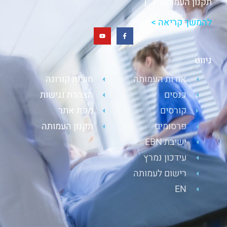
תקנון העמותה. […]
להמשך קריאה >
ניווט
אודות העמותה
חוויות קורונה
כנסים
הצהרת נגישות
קורסים
מפת אתר
פרסומים
תקנון העמותה
ישיבת EBN
עידכון נמרץ
רישום לעמותה
EN