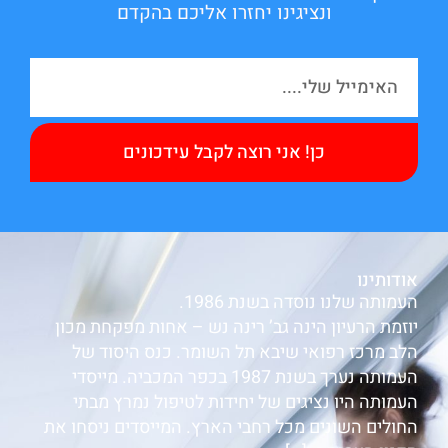
ונציגינו יחזרו אליכם בהקדם
כן! אני רוצה לקבל עידכונים
אודותינו
העמותה שלנו נוסדה בשנת 1986.
יוזמת הרעיון הינה גב’ רינה נש – אחות מפקחת מכון
הלב מרכז רפואי שיבא תל השומר. כנס היסוד של
העמותה נערך בשנת 1987 בכפר המכביה. מייסדי
העמותה היו נציגים של יחידות לטיפול נמרץ מבתי
החולים השונים מכל רחבי הארץ. המייסדים ניסחו את