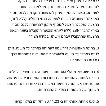
ללא לינה במימון מלא. הכנסים צריכים להיות עם זיקה
לסיעוד בטיפול נמרץ. המימון ינתן מיד לאחר הרישום
לעמותה. הצעה להוסיף מימון להרשמה מוקדמת לכנס נוסף
בארץ למי שמגייס חברים לעמותה בבתי החולים (ללא לינה)-
ההצעה התקבלה הצעה להוסיף מימון להרשמה לכנס נוסף
בארץ לחברי EBN (ללא לינה)- ההצעה התקבלה בשנה הבאה
ההצעות שהתקבלו ייבחנו וישתנו במידת הצורך.
3. בחינת האפשרות להרשמה לעמותה במהלך כל השנה. ניתן
לגייס במהלך כל השנה ולהעביר את התשלום בפעימות דרך
גזברות בתי החולים.
4. בפגישה של מנהלי העמותות בסיעוד עלה הנושא של זליגת
חברים לעמותה החדשה של הסתדרות האחיות וביקשו פגישה
עם סגנית ראש מנהל הסיעוד במשרד הבריאות כמו גם פרסום
משותף של העמותות במדיות החברתיות.
5. כנס אחיות אחראיות ב- 30.11.23 יתקיים במלון קראון