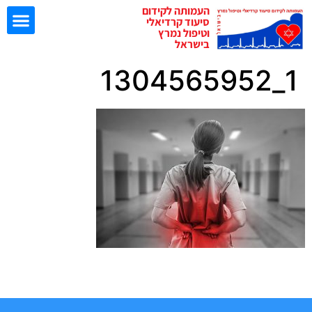
העמותה לקידום
סיעוד קרדיאלי
וטיפול נמרץ
בישראל
1_1304565952
ישיבות EBN