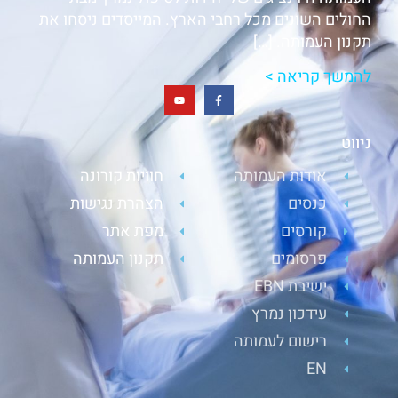
החולים השונים מכל רחבי הארץ. המייסדים ניסחו את
תקנון העמותה. […]
להמשך קריאה >
ניווט
אודות העמותה
חוויות קורונה
כנסים
הצהרת נגישות
קורסים
מפת אתר
פרסומים
תקנון העמותה
ישיבת EBN
עידכון נמרץ
רישום לעמותה
EN