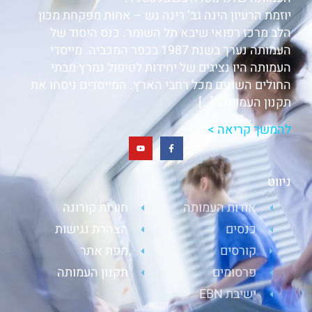
יוזמת הרעיון הינה גב’ רינה נש – אחות מפקחת מכון
הלב מרכז רפואי שיבא תל השומר. כנס היסוד של
העמותה נערך בשנת 1987 בכפר המכביה. מייסדי
העמותה היו נציגים של יחידות לטיפול נמרץ מבתי
החולים השונים מכל רחבי הארץ. המייסדים ניסחו את
תקנון העמותה. […]
להמשך קריאה >
ניווט
אודות העמותה
חוויות קורונה
כנסים
הצהרת נגישות
קורסים
מפת אתר
פרסומים
תקנון העמותה
ישיבת EBN