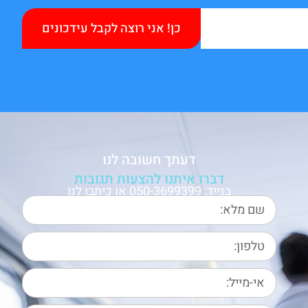
כן! אני רוצה לקבל עידכונים
דעתך חשובה לנו
דברו איתנו להצעות תגובות
בנייד: 050-3699399 או כיתבו לנו