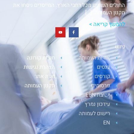
החולים השונים מכל רחבי הארץ. המייסדים ניסחו את
תקנון העמותה. […]
להמשך קריאה >
ניווט
אודות העמותה
חוויות קורונה
כנסים
הצהרת נגישות
קורסים
מפת אתר
פרסומים
תקנון העמותה
ישיבת EBN
עידכון נמרץ
רישום לעמותה
EN