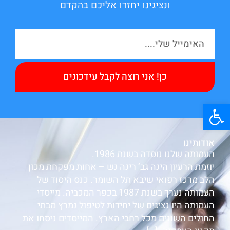
ונציגינו יחזרו אליכם בהקדם
כן! אני רוצה לקבל עידכונים
פתח סרגל נגישות
אודותינו
העמותה שלנו נוסדה בשנת 1986.
יוזמת הרעיון הינה גב’ רינה נש – אחות מפקחת מכון
הלב מרכז רפואי שיבא תל השומר. כנס היסוד של
העמותה נערך בשנת 1987 בכפר המכביה. מייסדי
העמותה היו נציגים של יחידות לטיפול נמרץ מבתי
החולים השונים מכל רחבי הארץ. המייסדים ניסחו את