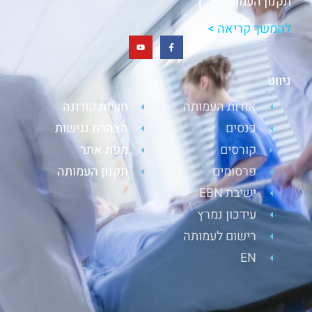
תקנון העמותה. […]
להמשך קריאה >
ניווט
אודות העמותה
חוויות קורונה
כנסים
הצהרת נגישות
קורסים
מפת אתר
פרסומים
תקנון העמותה
ישיבת EBN
עידכון נמרץ
רישום לעמותה
EN