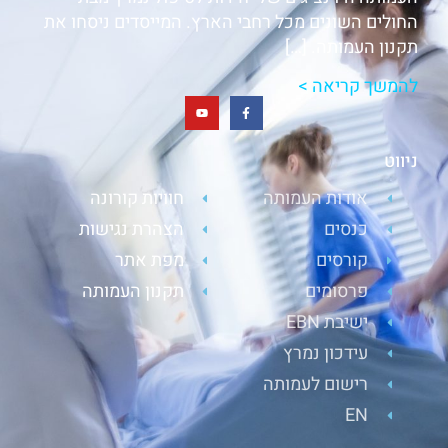
החולים השונים מכל רחבי הארץ. המייסדים ניסחו את
תקנון העמותה. […]
להמשך קריאה >
ניווט
אודות העמותה
חוויות קורונה
כנסים
הצהרת נגישות
קורסים
מפת אתר
פרסומים
תקנון העמותה
ישיבת EBN
עידכון נמרץ
רישום לעמותה
EN