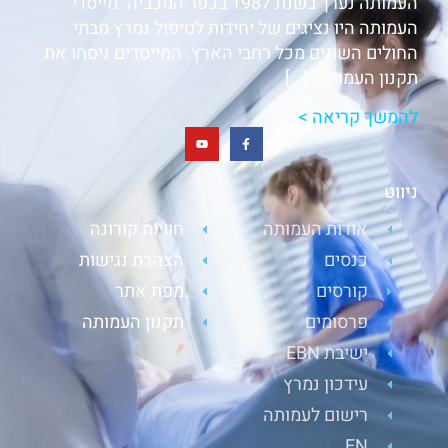
העמותה נערך בשנת 1987 בכפר המכביה. מייסדי
העמותה היו נציגים של יחידות לטיפול נמרץ מבתי
החולים השונים מכל רחבי הארץ. המייסדים ניסחו את
תקנון העמותה. […]
להמשך קריאה >
ניווט
אודות העמותה
חוויות קורונה
כנסים
הצהרת נגישות
קורסים
מפת אתר
פרסומים
תקנון העמותה
ישיבת EBN
עידכון נמרץ
רישום לעמותה
EN