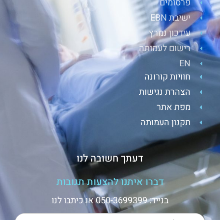
פרסומים
ישיבת EBN
עידכון נמרץ
רישום לעמותה
EN
חוויות קורונה
הצהרת נגישות
מפת אתר
תקנון העמותה
דעתך חשובה לנו
דברו איתנו להצעות תגובות
בנייד: 050-3699399 או כיתבו לנו