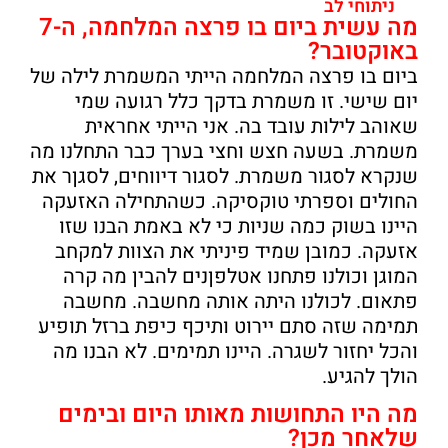
ניתוחי לב
מה עשית ביום בו פרצה המלחמה, ה-7
באוקטובר?
ביום בו פרצה המלחמה הייתי המשמרת לילה של
יום שישי. זו משמרת בדקך כלל רגועה שמי
שאוהב לילות עובד בה. אני הייתי אחראית
משמרת. בשעה חצש וחצי בערך כבר התחלנו מה
שנקרא לסגור משמרת. לסגור דיווחים, לסגןר את
החולים וספרתי טוקסיקה. כשהתחילה האזעקה
היינו בשוק כמה שניות כי לא באמת הבנו שזו
אזעקה. כמובן שמיד פיניתי את הצוות למקחב
המוגן וכולנו פתחנו אטלפןנים להבין מה קרה
פתאום. לכולנו היתה אותה מחשבה. מחשבה
תמימה שזה סתם יירוט ותיכף כיפת ברזל תופיע
והכל יחזור לשגרה. היינו תמימים. לא הבנו מה
הולך להגיע.
מה היו התחושות מאותו היום ובימים
שלאחר מכן?