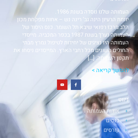
העמותה שלנו נוסדה בשנת 1986.
יוזמת הרעיון הינה גב’ רינה נש – אחות מפקחת מכון
הלב מרכז רפואי שיבא תל השומר. כנס היסוד של
העמותה נערך בשנת 1987 בכפר המכביה. מייסדי
העמותה היו נציגים של יחידות לטיפול נמרץ מבתי
החולים השונים מכל רחבי הארץ. המייסדים ניסחו את
תקנון העמותה. […]
להמשך קריאה >
ניווט
אודות העמותה
כנסים
קורסים