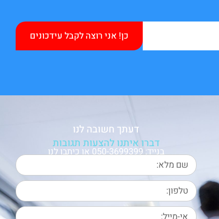
כן! אני רוצה לקבל עידכונים
דעתך חשובה לנו
דברו איתנו להצעות תגובות
בנייד: 050-3699399 או כיתבו לנו