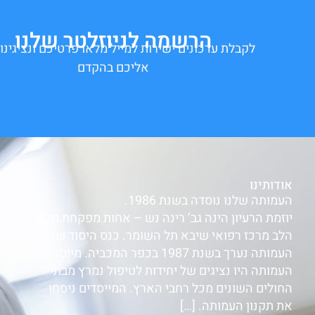
הרשמה לניוזלטר שלנו
לקבלת עדכונים ישירות למייל מלאו פרטיכם ונציגינו 
אליכם בהקדם
אודותינו
העמותה שלנו נוסדה בשנת 1986.
יוזמת הרעיון הינה גב’ רינה נש – אחות מפקחת מכון
הלב מרכז רפואי שיבא תל השומר. כנס היסוד של
העמותה נערך בשנת 1987 בכפר המכביה. מייסדי
העמותה היו נציגים של יחידות לטיפול נמרץ מבתי
החולים השונים מכל רחבי הארץ. המייסדים ניסחו
את תקנון העמותה. […]