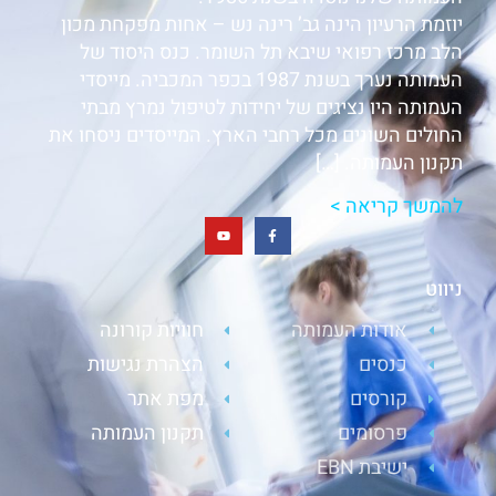
יוזמת הרעיון הינה גב’ רינה נש – אחות מפקחת מכון
הלב מרכז רפואי שיבא תל השומר. כנס היסוד של
העמותה נערך בשנת 1987 בכפר המכביה. מייסדי
העמותה היו נציגים של יחידות לטיפול נמרץ מבתי
החולים השונים מכל רחבי הארץ. המייסדים ניסחו את
תקנון העמותה. […]
להמשך קריאה >
ניווט
אודות העמותה
חוויות קורונה
כנסים
הצהרת נגישות
קורסים
מפת אתר
פרסומים
תקנון העמותה
ישיבת EBN