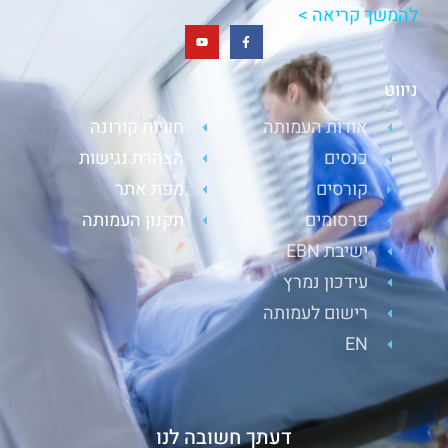
להמשך קריאה >
ניווט
אודות העמותה
חוויות קורונה
כנסים
הצהרת נגישות
קורסים
מפת אתר
פרסומים
תקנון העמותה
ישיבת EBN
עידכון נמרץ
רישום לעמותה
EN
דעתך חשובה לנו