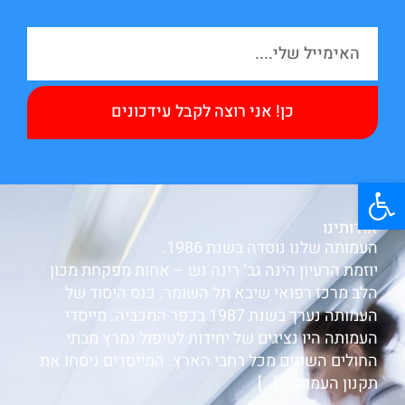
כן! אני רוצה לקבל עידכונים
פתח סרגל נגישות
אודותינו
העמותה שלנו נוסדה בשנת 1986.
יוזמת הרעיון הינה גב’ רינה נש – אחות מפקחת מכון
הלב מרכז רפואי שיבא תל השומר. כנס היסוד של
העמותה נערך בשנת 1987 בכפר המכביה. מייסדי
העמותה היו נציגים של יחידות לטיפול נמרץ מבתי
החולים השונים מכל רחבי הארץ. המייסדים ניסחו את
תקנון העמותה. […]