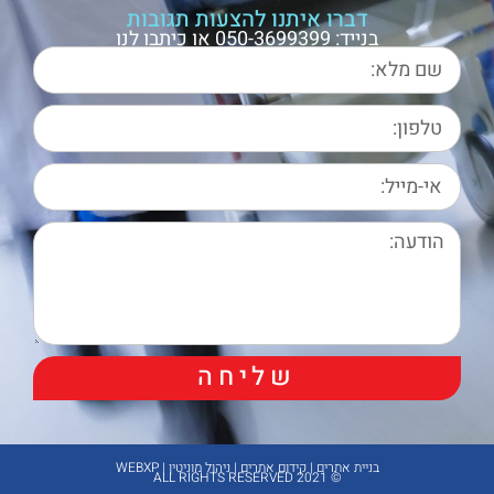
דברו איתנו להצעות תגובות
בנייד: 050-3699399 או כיתבו לנו
שליחה
בניית אתרים | קידום אתרים | ניהול מוניטין | WEBXP
© 2021 ALL RIGHTS RESERVED​