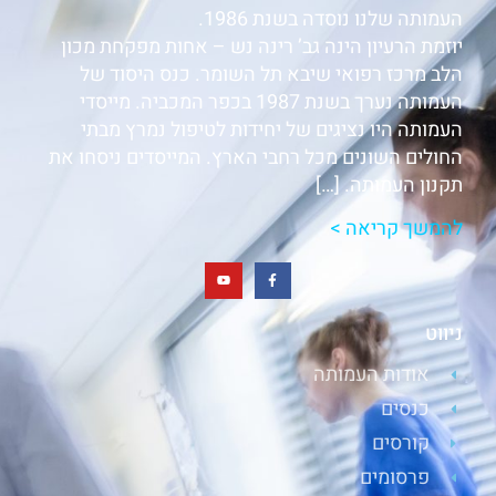
העמותה שלנו נוסדה בשנת 1986.
יוזמת הרעיון הינה גב’ רינה נש – אחות מפקחת מכון
הלב מרכז רפואי שיבא תל השומר. כנס היסוד של
העמותה נערך בשנת 1987 בכפר המכביה. מייסדי
העמותה היו נציגים של יחידות לטיפול נמרץ מבתי
החולים השונים מכל רחבי הארץ. המייסדים ניסחו את
תקנון העמותה. […]
להמשך קריאה >
ניווט
אודות העמותה
כנסים
קורסים
פרסומים