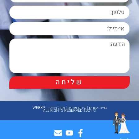
שליחה
בניית אתרים | קידום אתרים | ניהול מוניטין | WEBXP
© 2021 ALL RIGHTS RESERVED​