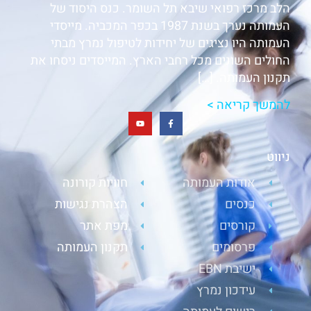
הלב מרכז רפואי שיבא תל השומר. כנס היסוד של
העמותה נערך בשנת 1987 בכפר המכביה. מייסדי
העמותה היו נציגים של יחידות לטיפול נמרץ מבתי
החולים השונים מכל רחבי הארץ. המייסדים ניסחו את
תקנון העמותה. […]
להמשך קריאה >
ניווט
אודות העמותה
חוויות קורונה
כנסים
הצהרת נגישות
קורסים
מפת אתר
פרסומים
תקנון העמותה
ישיבת EBN
עידכון נמרץ