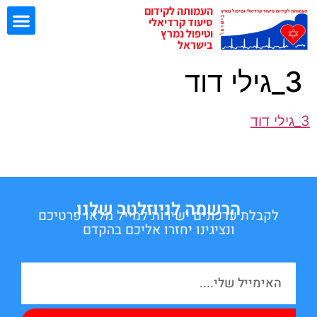
העמותה לקידום
סיעוד קרדיאלי
וטיפול נמרץ
בישראל
3_גילי דוד
ישיבות EBN
3_גילי דוד
הרשמה לניוזלטר שלנו
לקבלת עדכונים ישירות למייל מלאו פרטיכם
ונציגינו יחזרו אליכם בהקדם