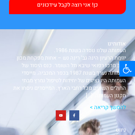
כן! אני רוצה לקבל עידכונים
אודותינו
העמותה שלנו נוסדה בשנת 1986.
יוזמת הרעיון הינה גב’ רינה נש – אחות מפקחת מכון
פתח סרגל נגישות
הלב מרכז רפואי שיבא תל השומר. כנס היסוד של
העמותה נערך בשנת 1987 בכפר המכביה. מייסדי
העמותה היו נציגים של יחידות לטיפול נמרץ מבתי
החולים השונים מכל רחבי הארץ. המייסדים ניסחו את
תקנון העמותה. […]
להמשך קריאה >
ניווט