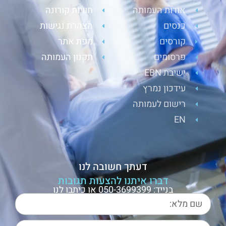
אודות העמותה
חוויות קורונה
כנסים
הצהרת נגישות
קורסים
מפת אתר
פרסומים
תקנון העמותה
ישיבת EBN
עידכון נמרץ
רישום לעמותה
EN
דעתך חשובה לנו
דברו איתנו להצעות תגובות
בנייד: 050-3699399 או כיתבו לנו