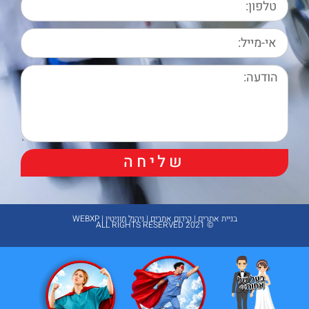
שליחה
בניית אתרים | קידום אתרים | ניהול מוניטין | WEBXP
© 2021 ALL RIGHTS RESERVED​