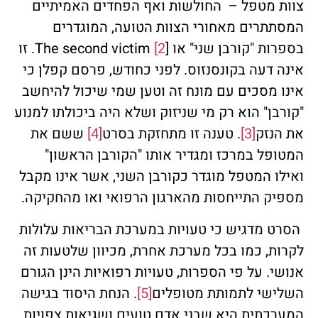
צוות מטפל – החולשות ואף הפחדים האמיתיים
המסתתרים מאחורי הצוות הטועה, המוגדרים
בספרות "קורבן שני" או [The second victim
[2
. זו
אינה דעה בקונסנזוס. לפני כחודש, פרסם קפלן כי
אינו מסכים עם מונח זה וטען שמי שיכול להיחשב
"קורבן" הוא רק מי שניזוק ושלא היה ביכולתו למנוע
את הנזק
[3]
. טענה זו מתחזקת בסרט
[4]
ששם את
המטופל במרכז ומגדיר אותו "הקורבן הראשון"
ואילו המטפל מוגדר כקורבן השני, אשר אינו מקבל
מספיק התייחסות מהארגון הרפואי ואו מהחקיקה.
הסרט מדגיש כי טעויות במערכת הבריאות עלולות
לקרות, כמו בכל מערכת אחרת, מכיוון שלטעות זה
אנושי. על פי הספרות, טעויות רפואיות הינן הגורם
השלישי לתמותת מטופלים
[5]
. הנחת היסוד בגישה
המערכתית היא שבני אדם טועים ושגיאות צפויות