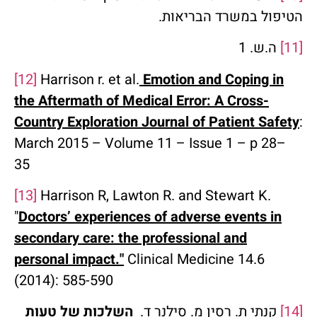
הטיפול במשרד הבריאות.
[11]
ה.ש. 1
[12]
Harrison r. et al.
Emotion and Coping in
the Aftermath of Medical Error: A Cross-
Country Exploration Journal of Patient Safety
:
March 2015 – Volume 11 – Issue 1 – p 28–
35
[13]
Harrison R, Lawton R. and Stewart K.
"
Doctors’ experiences of adverse events in
secondary care: the professional and
personal impact."
Clinical Medicine 14.6
(2014): 585-590
[14]
קנתי ת. רסין מ. סילנר ד.
השלכות של טעות