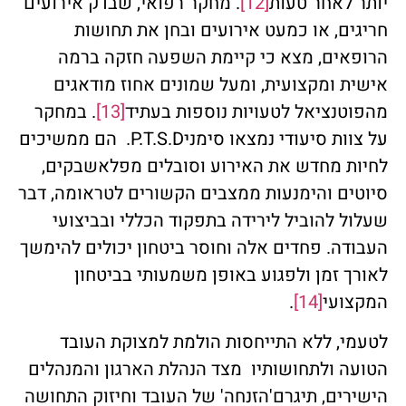
יותר לאחר טעות
[12]
. מחקר רפואי, שבדק אירועים
חריגים, או כמעט אירועים ובחן את תחושות
הרופאים, מצא כי קיימת השפעה חזקה ברמה
אישית ומקצועית, ומעל שמונים אחוז מודאגים
מהפוטנציאל לטעויות נוספות בעתיד
[13]
. במחקר
על צוות סיעודי נמצאו סימניP.T.S.D. הם ממשיכים
לחיות מחדש את האירוע וסובלים מפלאשבקים,
סיוטים והימנעות ממצבים הקשורים לטראומה, דבר
שעלול להוביל לירידה בתפקוד הכללי ובביצועי
העבודה. פחדים אלה וחוסר ביטחון יכולים להימשך
לאורך זמן ולפגוע באופן משמעותי בביטחון
המקצועי
[14]
.
לטעמי, ללא התייחסות הולמת למצוקת העובד
הטועה ולתחושותיו מצד הנהלת הארגון והמנהלים
הישירים, תיגרם'הזנחה' של העובד וחיזוק התחושה