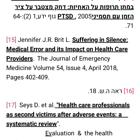
במתן תרופות על האחיות: דחק מצטבר על ציר
הזמן עם תסמיני
,
PTSD
2005 גוף ידע,1 (2):64-
71.
[15]
Jennifer J.R. Brit L.
Suffering in Silence:
Medical Error and its Impact on Health Care
Providers
. The Journal of Emergency
Medicine Volume 54, Issue 4, April 2018,
Pages 402-409.
[16]
ראה ה.ש. 18.
[17]
Seys D. et al.
"Health care professionals
as second victims after adverse events: a
systematic review
".
Ev
aluation & the health