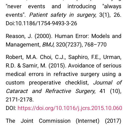
"never events and introducing "always
events".
Patient safety in surgery
, 3(1), 26.
Doi:10.1186/1754-9493-3-26
Reason, J. (2000). Human Error: Models and
Management,
BMJ
, 320(7237), 768–770
Robert, M.A. Choi, C.J., Saphiro, F.E., Urman,
R.D. & Samir, M. (2015). Avoidance of serious
medical errors in refractive surgery using a
custom preoperative checklist,
Journal of
Cataract and Refractive Surgery
, 41 (10),
2171-2178.
DOI:
https://doi.org/10.1016/j.jcrs.2015.10.060
The Joint Commission (Internet) (2017)